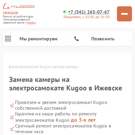
+7 (341) 265-07-67
FIX-KUGOO
Ежедневно, с 10:00 до 20:00
Ремонт устройств Kugoo
Специализированный
cервисный центр г.
Ижевск
Мы ремонтируем
Позвонить
евске
Электросамокат Kugoo замена камеры
Ремонт электросамокатов Kugoo
Замена камеры на
электросамокате Kugoo в Ижевске
Привезем и увезем электросамокат Kugoo
собственной доставкой
Гарантия на наши работы по ремонту
до 3-х лет
электросамокатов Kugoo
Срочный ремонт электросамокатов Kugoo в
течении часа