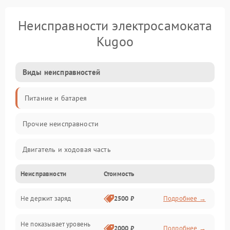
Неисправности электросамоката
Kugoo
Виды неисправностей
Питание и батарея
Прочие неисправности
Двигатель и ходовая часть
Неисправности
Стоимость
Тормоза и безопасность
Не держит заряд
2500 ₽
Подробнее →
Подвеска и колеса
Не показывает уровень
Электроника и управление
2000 ₽
Подробнее →