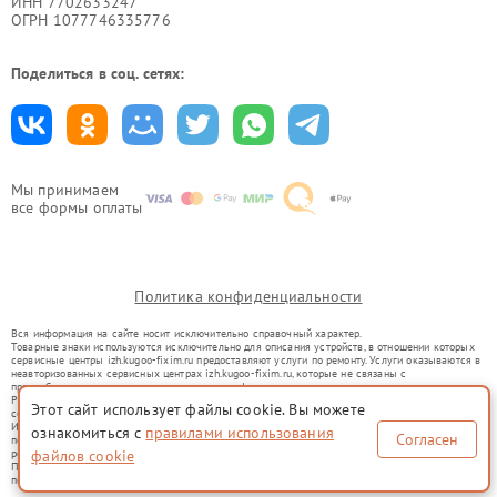
ИНН 7702633247
ОГРН 1077746335776
Поделиться в соц. сетях:
Мы принимаем
все формы оплаты
Политика конфиденциальности
Вся информация на сайте носит исключительно справочный характер.
Товарные знаки используются исключительно для описания устройств, в отношении которых
сервисные центры izh.kugoo-fixim.ru предоставляют услуги по ремонту. Услуги оказываются в
неавторизованных сервисных центрах izh.kugoo-fixim.ru, которые не связаны с
правообладателями товарных знаков или их официальными представителями.
Ремонт осуществляется для устройств, уже введенных в гражданский оборот в соответствии
Этот сайт использует файлы cookie. Вы можете
со статьей 1487 ГК РФ.
Использование товарных знаков не преследует цели индивидуализации услуг или введения
ознакомиться с
правилами использования
Согласен
потребителей в заблуждение, а служит для информирования о предоставляемых услугах по
файлов cookie
ремонту техники указанных брендов.
Представленная на сайте информация не является публичной офертой, определяемой
положениями Статьи 437(2) Гражданского кодекса РФ