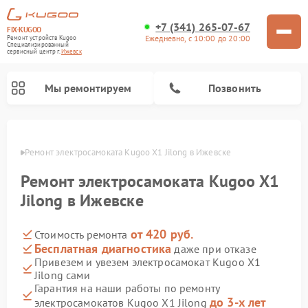
+7 (341) 265-07-67
FIX-KUGOO
Ежедневно, с 10:00 до 20:00
Ремонт устройств Kugoo
Специализированный
cервисный центр г.
Ижевск
Мы ремонтируем
Позвонить
евске
Ремонт электросамоката Kugoo X1 Jilong в Ижевске
Ремонт электросамокатов Kugoo
Ремонт электросамоката Kugoo X1
Jilong в Ижевске
от 420 руб.
Стоимость ремонта
Бесплатная диагностика
даже при отказе
Привезем и увезем электросамокат Kugoo X1
Jilong сами
Гарантия на наши работы по ремонту
до 3-х лет
электросамокатов Kugoo X1 Jilong