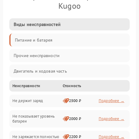
Kugoo
Виды неисправностей
Питание и батарея
Прочие неисправности
Двигатель и ходовая часть
Неисправности
Стоимость
Тормоза и безопасность
Не держит заряд
2500 ₽
Подробнее →
Подвеска и колеса
Не показывает уровень
Электроника и управление
2000 ₽
Подробнее →
батареи
Общие поломки
Не заряжается полностью
2200 ₽
Подробнее →