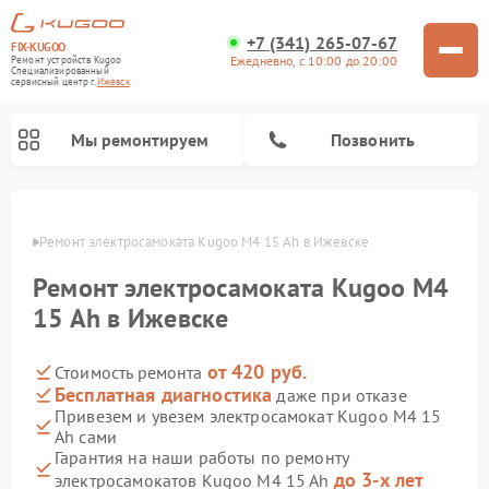
+7 (341) 265-07-67
FIX-KUGOO
Ежедневно, с 10:00 до 20:00
Ремонт устройств Kugoo
Специализированный
cервисный центр г.
Ижевск
Мы ремонтируем
Позвонить
евске
Ремонт электросамоката Kugoo M4 15 Ah в Ижевске
Ремонт электросамокатов Kugoo
Ремонт электросамоката Kugoo M4
15 Ah в Ижевске
от 420 руб.
Стоимость ремонта
Бесплатная диагностика
даже при отказе
Привезем и увезем электросамокат Kugoo M4 15
Ah сами
Гарантия на наши работы по ремонту
до 3-х лет
электросамокатов Kugoo M4 15 Ah