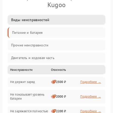
Kugoo
Виды неисправностей
Питание и батарея
Прочие неисправности
Двигатель и ходовая часть
Неисправности
Стоимость
Тормоза и безопасность
Не держит заряд
2500 ₽
Подробнее →
Подвеска и колеса
Не показывает уровень
Электроника и управление
2000 ₽
Подробнее →
батареи
Общие поломки
Не заряжается полностью
2200 ₽
Подробнее →