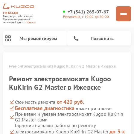
+7 (341) 265-07-67
FIX-KUGOO
Ежедневно, с 10:00 до 20:00
Ремонт устройств Kugoo
Специализированный
cервисный центр г.
Ижевск
Мы ремонтируем
Позвонить
евске
Ремонт электросамоката Kugoo KuKirin G2  Master в Ижевске
Ремонт электросамокатов Kugoo
Ремонт электросамоката Kugoo
KuKirin G2 Master в Ижевске
от 420 руб.
Стоимость ремонта
Бесплатная диагностика
даже при отказе
Привезем и увезем электросамокат Kugoo KuKirin
G2 Master сами
Гарантия на наши работы по ремонту
до 3-х
электросамокатов Kugoo KuKirin G2 Master