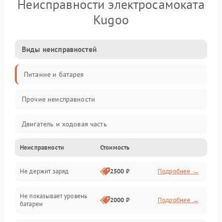
Неисправности электросамоката
Kugoo
Виды неисправностей
Питание и батарея
Прочие неисправности
Двигатель и ходовая часть
Неисправности
Стоимость
Тормоза и безопасность
Не держит заряд
2500 ₽
Подробнее →
Подвеска и колеса
Не показывает уровень
Электроника и управление
2000 ₽
Подробнее →
батареи