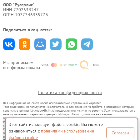
ООО "Русервис"
ИНН 7702633247
ОГРН 1077746335776
Поделиться в соц. сетях:
Мы принимаем
все формы оплаты
Политика конфиденциальности
Вся информация на сайте носит исключительно справочный характер.
Товарные знаки используются исключительно для описания устройств, в отношении которых
сервисные центры izh.kugoo-fixim.ru предоставляют услуги по ремонту. Услуги оказываются в
неавторизованных сервисных центрах izh.kugoo-fixim.ru, которые не связаны с
правообладателями товарных знаков или их официальными представителями.
Ремонт осуществляется для устройств, уже введенных в гражданский оборот в соответствии
Этот сайт использует файлы cookie. Вы можете
со статьей 1487 ГК РФ.
Использование товарных знаков не преследует цели индивидуализации услуг или введения
ознакомиться с
правилами использования
Согласен
потребителей в заблуждение, а служит для информирования о предоставляемых услугах по
файлов cookie
ремонту техники указанных брендов.